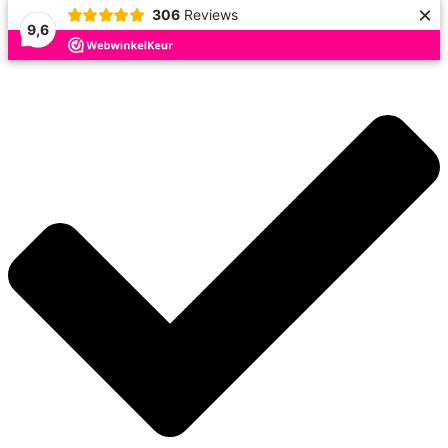
×
306
Reviews
9,6
Doorgaan
naar
inhoud