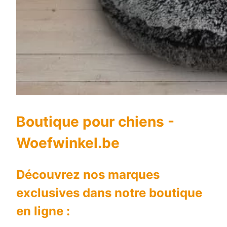
Boutique pour chiens -
Woefwinkel.be
Découvrez nos marques
exclusives dans notre boutique
en ligne :