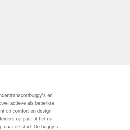
hondentransportbuggy’s en
owel actieve als beperkte
ent op comfort en design
eiders op pad, of het nu
ip naar de stad. De buggy’s