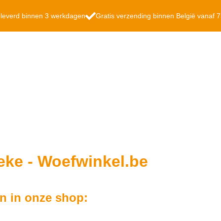
leverd binnen 3 werkdagen
Gratis verzending binnen België vanaf 
eke - Woefwinkel.be
n in onze shop: