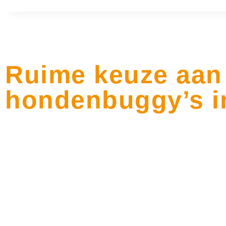
Ruime keuze aan
hondenbuggy’s in
Bij hondenspeciaalzaak Woefwinkel zijn we in Kootstert
specialist in de verv
Helemaal nieuw is de InnoPet Retro. Je kiest bij dit model 
verscheidene honden? De InnoPet hondenbuggy Mamut i
transporteren. De buggy heeft net zoals de InnoPet Hercule
op uit? Kies dan voor de InnoPet hondenbuggy Adventure