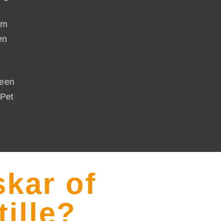
om
en
 een
oPet
skar of
ille?