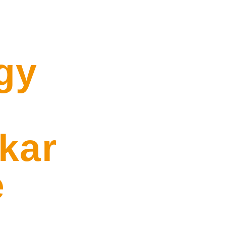
gy
kar
e