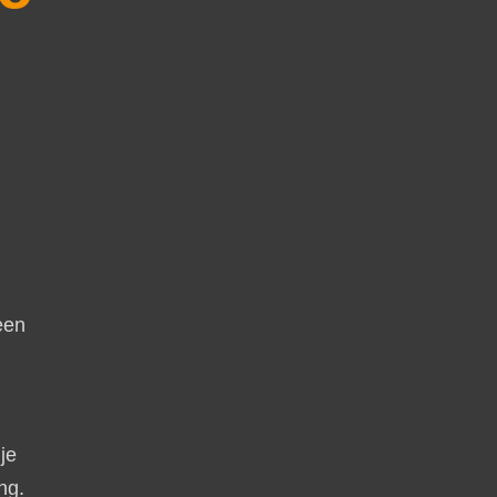
een
je
ng.