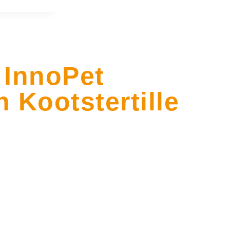
 InnoPet
 Kootstertille
ille verdeler van InnoPet. Dit Nederlandse merk is al 25 jaa
aardiging van hondenbuggy’s.
zelf of je hond naar jou kan kijken of naar de omstreken . H
s ideaal om enkele kleine hondjes of één grote hond in te
s een capaciteit tot maar liefst 50kg. Trek je graag een hel
 (honden tot 30kg) of voor de InnoPet All Terrain (honden t