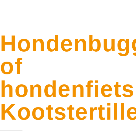
Hondenbug
of
hondenfiets
Kootstertill