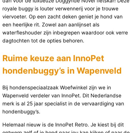
dan voor de luxueuze Doggyride Novel fietskar! Deze
royale buggy is louter verwennerij voor je trouwe
viervoeter. Op een zacht deken geniet je hond van
een heerlijke rit. Zowel aan aanlijnset als
waterfleshouder zijn inbegrepen waardoor ook verre
dagtochten tot de opties behoren.
Ruime keuze aan InnoPet
hondenbuggy’s in Wapenveld
Bij hondenspeciaalzaak Woefwinkel zijn we in
Wapenveld verdeler van InnoPet. Dit Nederlandse
merk is al 25 jaar specialist in de vervaardiging van
hondenbuggy’s.
Helemaal nieuw is de InnoPet Retro. Je kiest bij dit
ontwerp zelf of je hond naar jou kan kijken of naar de