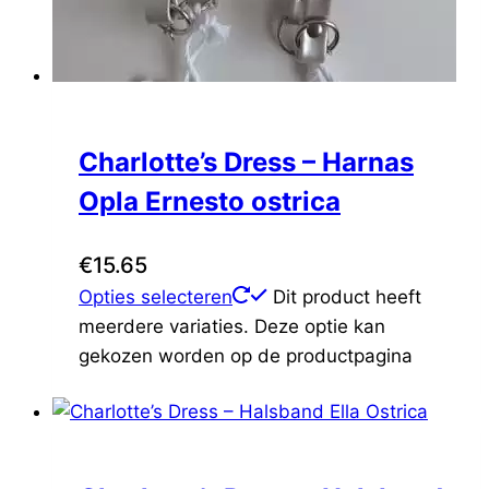
Hey Puppies
(0)
Holly Loo
(0)
I Love My Dog
(0)
Ibiyaya
(0)
InnoPet®
(0)
Charlotte’s Dress – Harnas
Liu Jo
(0)
Opla Ernesto ostrica
Mon Bonbon
(0)
Pawtastic Dogs
(0)
€
15.65
Piccolo Cane
(0)
Simonetto
(0)
Opties selecteren
Dit product heeft
Suzy's (Belgisch)
(0)
meerdere variaties. Deze optie kan
Trilly tutti Brilli
(0)
gekozen worden op de productpagina
Beads by Cheyenne
(0)
Burley
(0)
Cemaro
(0)
Croozer
(0)