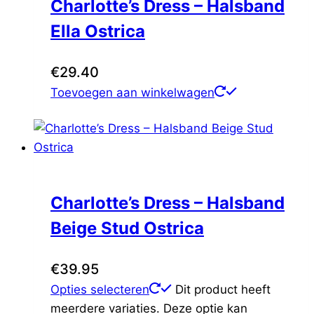
Charlotte’s Dress – Halsband
Easy Pet
(0)
Fifi's Dog Fashion
(0)
Ella Ostrica
FurRéal
(0)
Katoos
(0)
€
29.40
Missogno
(0)
Toevoegen aan winkelwagen
Natural Greatness
(0)
Petrebels
(0)
Thule
(0)
Voldux
(0)
Charlotte’s Dress – Halsband
Beige Stud Ostrica
€
39.95
Opties selecteren
Dit product heeft
meerdere variaties. Deze optie kan