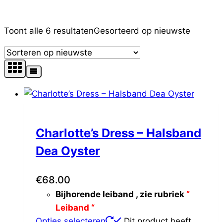
Filter op prijs
Toont alle 6 resultaten
Gesorteerd op nieuwste
Tekst zoekopdracht
Product Kleur
Product Maat
Charlotte’s Dress – Halsband
Dea Oyster
Productcategorieën
€
68.00
Bijhorende leiband , zie rubriek
”
Leiband “
Opties selecteren
Dit product heeft