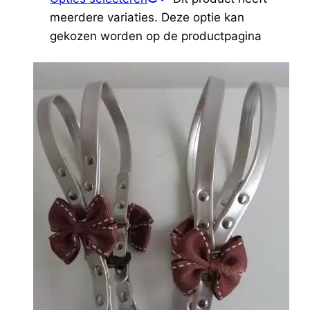
Product Merk
meerdere variaties. Deze optie kan
gekozen worden op de productpagina
Airbuggy
(0)
AntePrima
(0)
Barcelona Dogs
(0)
Bau Barù
(0)
Bessie and Barnie
(0)
Boston
(0)
Bruno & friends
(0)
Buddy's
(0)
CatwalkDog
(0)
Charlotte's Dress
(6)
DoggyRide
(0)
ExZzZeptional
(0)
Farm Company
(0)
Grande Finale
(0)
Happy House
(0)