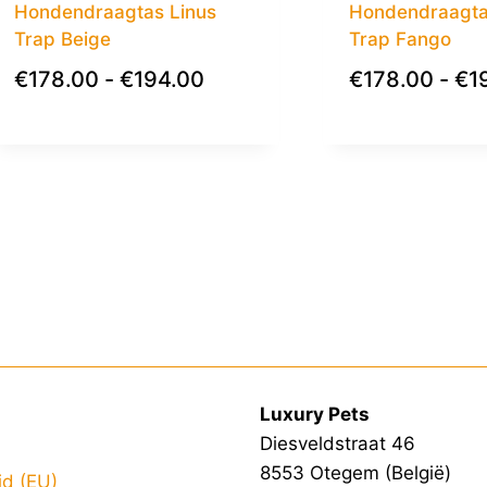
Hondendraagtas Linus
Hondendraagta
Trap Beige
Trap Fango
€
178.00
-
€
194.00
€
178.00
-
€
1
Luxury Pets
Diesveldstraat 46
8553 Otegem (België)
id (EU)