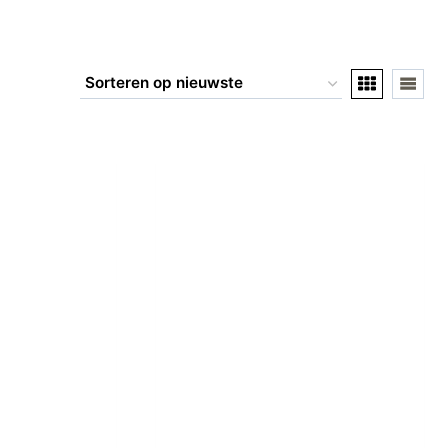
Product Merk
Airbuggy
(0)
AntePrima
(0)
Barcelona Dogs
(0)
Bau Barù
(12)
Bessie and Barnie
(0)
Boston
(0)