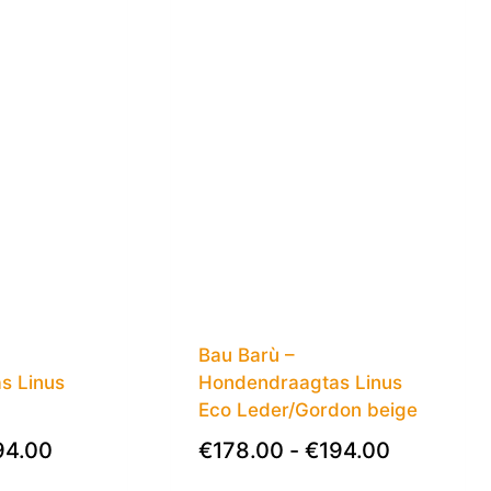
Cemaro
(0)
Croozer
(0)
Easy Pet
(0)
Fifi's Dog Fashion
(0)
FurRéal
(0)
Katoos
(0)
Missogno
(0)
Natural Greatness
(0)
Bau Barù –
Petrebels
(0)
s Linus
Hondendraagtas Linus
Eco Leder/Gordon beige
Thule
(0)
94.00
€
178.00
-
€
194.00
Voldux
(0)