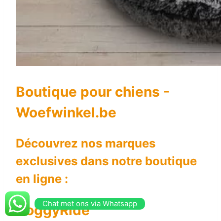
Boutique pour chiens -
Woefwinkel.be
Découvrez nos marques
exclusives dans notre boutique
en ligne :
Chat met ons via Whatsapp
DoggyRide