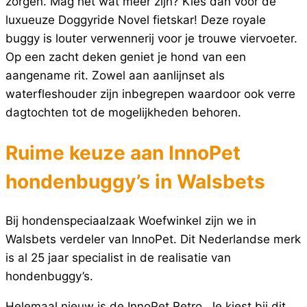
zorgen. Mag het wat meer zijn? Kies dan voor de
luxueuze Doggyride Novel fietskar! Deze royale
buggy is louter verwennerij voor je trouwe viervoeter.
Op een zacht deken geniet je hond van een
aangename rit. Zowel aan aanlijnset als
waterfleshouder zijn inbegrepen waardoor ook verre
dagtochten tot de mogelijkheden behoren.
Ruime keuze aan InnoPet
hondenbuggy’s in Walsbets
Bij hondenspeciaalzaak Woefwinkel zijn we in
Walsbets verdeler van InnoPet. Dit Nederlandse merk
is al 25 jaar specialist in de realisatie van
hondenbuggy’s.
Helemaal nieuw is de InnoPet Retro. Je kiest bij dit