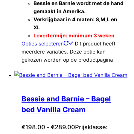
Bessie en Barnie wordt met de hand
Cemaro
(0)
gemaakt in Amerika.
Croozer
(0)
Verkrijgbaar in 4 maten: S,M,L en
Easy Pet
(0)
XL
Fifi's Dog Fashion
(0)
Levertermijn: minimum 3 weken
FurRéal
(0)
Opties selecteren
Dit product heeft
Katoos
(0)
meerdere variaties. Deze optie kan
Missogno
(0)
gekozen worden op de productpagina
Natural Greatness
(0)
Petrebels
(0)
Thule
(0)
Voldux
(0)
Bessie and Barnie – Bagel
bed Vanilla Cream
€
198.00
-
€
289.00
Prijsklasse: