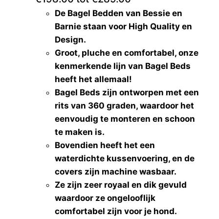
De Bagel Bedden van Bessie en
Grande Finale
(0)
Barnie staan voor High Quality en
Happy House
(0)
Design.
Hey Puppies
(0)
Groot, pluche en comfortabel, onze
Holly Loo
(0)
kenmerkende lijn van Bagel Beds
I Love My Dog
(0)
heeft het allemaal!
Ibiyaya
(0)
Bagel Beds zijn ontworpen met een
InnoPet®
(0)
rits van 360 graden, waardoor het
Liu Jo
(0)
eenvoudig te monteren en schoon
Mon Bonbon
(0)
te maken is.
Pawtastic Dogs
(0)
Bovendien heeft het een
Piccolo Cane
(0)
waterdichte kussenvoering, en de
Simonetto
(0)
covers zijn machine wasbaar.
Suzy's (Belgisch)
(0)
Ze zijn zeer royaal en dik gevuld
Trilly tutti Brilli
(0)
waardoor ze ongelooflijk
Beads by Cheyenne
(0)
comfortabel zijn voor je hond.
Burley
(0)