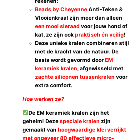
rekenen:
€43.00
Holly Loo
(0)
Beads by Cheyenne
Anti-Teken &
I Love My Dog
(0)
Vlooienkraal zijn meer dan alleen
Ibiyaya
(0)
een mooi sieraad
voor jouw hond of
InnoPet®
(0)
kat, ze zijn ook
praktisch én veilig
!
Liu Jo
(0)
Deze unieke kralen combineren stijl
Mon Bonbon
(0)
met de kracht van de natuur. De
Pawtastic Dogs
(0)
basis wordt gevormd door
EM
Piccolo Cane
(0)
keramiek kralen
, afgewisseld met
Simonetto
(0)
zachte siliconen tussenkralen
voor
Suzy's (Belgisch)
(0)
extra comfort.
Trilly tutti Brilli
(0)
Hoe werken ze?
Beads by Cheyenne
(1)
Burley
(0)
De EM keramiek kralen zijn het
Cemaro
(0)
geheim! Deze
speciale kralen
zijn
Croozer
(0)
gemaakt van
hoogwaardige klei verrijkt
Easy Pet
(0)
met ongeveer 80 effectieve micro-