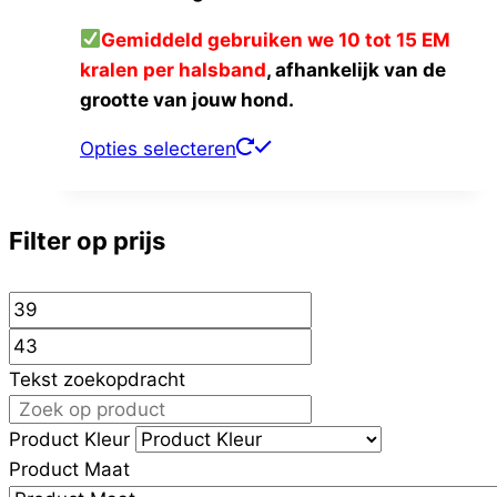
Gemiddeld gebruiken we 10 tot 15 EM
kralen per halsband
, afhankelijk van de
grootte van jouw hond.
Dit
Opties selecteren
product
heeft
meerdere
Filter op prijs
variaties.
Deze
optie
kan
Tekst zoekopdracht
gekozen
worden
Product Kleur
op
Product Maat
de