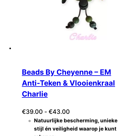
Airbuggy
(0)
AntePrima
(0)
Barcelona Dogs
(0)
Bau Barù
(0)
Bessie and Barnie
(0)
Boston
(0)
Bruno & friends
(0)
Buddy's
(0)
Beads By Cheyenne – EM
CatwalkDog
(0)
Anti-Teken & Vlooienkraal
Charlotte's Dress
(0)
Charlie
DoggyRide
(0)
ExZzZeptional
(0)
Prijsklasse:
€
39.00
-
€
43.00
Farm Company
(0)
Grande Finale
(0)
Natuurlijke bescherming, unieke
€39.00
Happy House
(0)
stijl én veiligheid waarop je kunt
tot
Hey Puppies
(0)