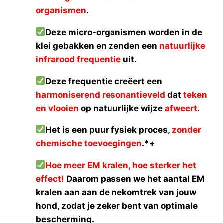
Fifi's Dog Fashion
(0)
organismen
.
FurRéal
(0)
Katoos
(0)
Deze micro-organismen worden in de
Missogno
(0)
klei gebakken en zenden een
natuurlijke
Natural Greatness
(0)
infrarood frequentie
uit.
Petrebels
(0)
Deze frequentie creëert een
Thule
(0)
harmoniserend resonantieveld
dat
teken
Voldux
(0)
en vlooien
op natuurlijke wijze
afweert
.
Het is een puur fysiek proces,
zonder
chemische toevoegingen
.*+
Hoe meer EM kralen, hoe sterker het
effect!
Daarom passen we het aantal EM
kralen aan aan de nekomtrek van jouw
hond, zodat je zeker bent van optimale
bescherming.