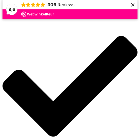
×
306
Reviews
9,6
Doorgaan
naar
inhoud