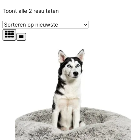
Filter op prijs
Gesorteerd
Toont alle 2 resultaten
op
nieuwste
Tekst zoekopdracht
Product Kleur
Product Maat
Productcategorieën
Product Merk