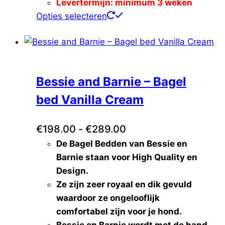
Levertermijn: minimum 3 weken
Fifi's Dog Fashion
(0)
Dit
Opties selecteren
FurRéal
(0)
product
Katoos
(0)
heeft
Missogno
(0)
meerdere
Natural Greatness
(0)
variaties.
Petrebels
(0)
Bessie and Barnie – Bagel
Deze
Thule
(0)
optie
bed Vanilla Cream
Voldux
(0)
kan
gekozen
Prijsklasse:
€
198.00
-
€
289.00
worden
De Bagel Bedden van Bessie en
€198.00
op
Barnie staan voor High Quality en
tot
de
Design.
€289.00
productpagina
Ze zijn zeer royaal en dik gevuld
waardoor ze ongelooflijk
comfortabel zijn voor je hond.
Bessie en Barnie wordt met de hand