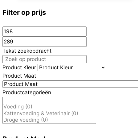
heeft
meerdere
Filter op prijs
variaties.
Deze
optie
kan
Tekst zoekopdracht
gekozen
worden
Product Kleur
op
Product Maat
de
productpagina
Productcategorieën