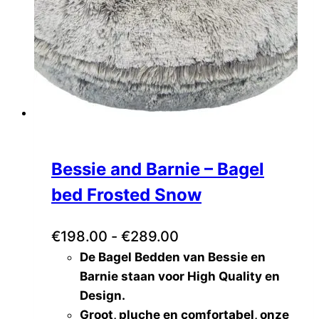
Airbuggy
(0)
AntePrima
(0)
Barcelona Dogs
(0)
Bau Barù
(0)
Bessie and Barnie
(2)
Boston
(0)
Bruno & friends
(0)
Buddy's
(0)
Bessie and Barnie – Bagel
CatwalkDog
(0)
bed Frosted Snow
Charlotte's Dress
(0)
DoggyRide
(0)
Prijsklasse:
€
198.00
-
€
289.00
ExZzZeptional
(0)
De Bagel Bedden van Bessie en
€198.00
Farm Company
(0)
Barnie staan voor High Quality en
tot
Grande Finale
(0)
Design.
Happy House
(0)
€289.00
Groot, pluche en comfortabel, onze
Hey Puppies
(0)