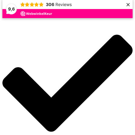
×
306
Reviews
9,6
Doorgaan
naar
inhoud