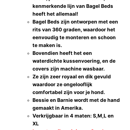
kenmerkende lijn van Bagel Beds
Holly Loo
(0)
heeft het allemaal!
I Love My Dog
(0)
Bagel Beds zijn ontworpen met een
Ibiyaya
(0)
rits van 360 graden, waardoor het
InnoPet®
(0)
eenvoudig te monteren en schoon
Liu Jo
(0)
te maken is.
Mon Bonbon
(0)
Bovendien heeft het een
Pawtastic Dogs
(0)
waterdichte kussenvoering, en de
Piccolo Cane
(0)
covers zijn machine wasbaar.
Simonetto
(0)
Ze zijn zeer royaal en dik gevuld
Suzy's (Belgisch)
(0)
waardoor ze ongelooflijk
Trilly tutti Brilli
(0)
comfortabel zijn voor je hond.
Beads by Cheyenne
(0)
Bessie en Barnie wordt met de hand
Burley
(0)
gemaakt in Amerika.
Cemaro
(0)
Verkrijgbaar in 4 maten: S,M,L en
Croozer
(0)
XL
Easy Pet
(0)