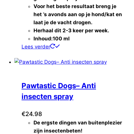
Easy Pet
(0)
Voor het beste resultaat breng je
Fifi's Dog Fashion
(0)
het ’s avonds aan op je hond/kat en
FurRéal
(0)
laat je de vacht drogen.
Katoos
(0)
Herhaal dit 2-3 keer per week.
Missogno
(0)
Inhoud:100 ml
Natural Greatness
(0)
Lees verder
Petrebels
(0)
Thule
(0)
Voldux
(0)
Pawtastic Dogs– Anti
insecten spray
€
24.98
De ergste dingen van buitenplezier
zijn insectenbeten!