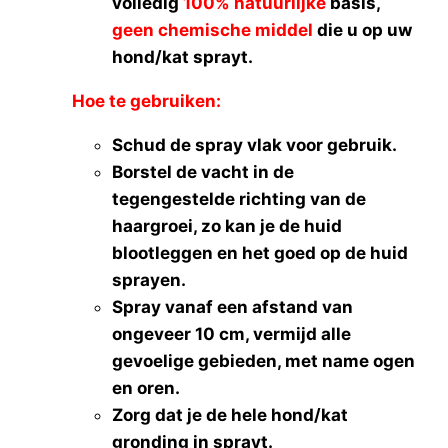
volledig
100% natuurlijke
basis,
Hey Puppies
(0)
geen chemische middel
die u op uw
Holly Loo
(0)
hond/kat sprayt.
I Love My Dog
(0)
Hoe te gebruiken:
Ibiyaya
(0)
InnoPet®
(0)
Schud de spray vlak voor gebruik.
Liu Jo
(0)
Borstel de vacht in de
Mon Bonbon
(0)
tegengestelde richting van de
Pawtastic Dogs
(3)
haargroei, zo kan je de huid
Piccolo Cane
(0)
blootleggen en het goed op de huid
Simonetto
(0)
sprayen.
Suzy's (Belgisch)
(0)
Spray vanaf een afstand van
Trilly tutti Brilli
(0)
ongeveer 10 cm, vermijd alle
Beads by Cheyenne
(0)
gevoelige gebieden, met name ogen
Burley
(0)
en oren.
Cemaro
(0)
Zorg dat je de hele hond/kat
Croozer
(0)
gronding in sprayt.