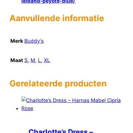
leiband-peyote-blue/
Aanvullende informatie
Merk
Buddy's
Maat
S
,
M
,
L
,
XL
Gerelateerde producten
Charlotte’s Dress –