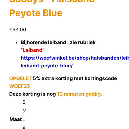
Peyote Blue
€
53.00
Bijhorende leiband , zie rubriek
”Leiband“
https://woefwinkel.be/shop/halsbanden/le
leiband-peyote-blue/
OPGELET
5% extra korting met kortingscode
WOEF25
Deze korting is nog
10 minuten geldig.
S
M
Maat
L
XL