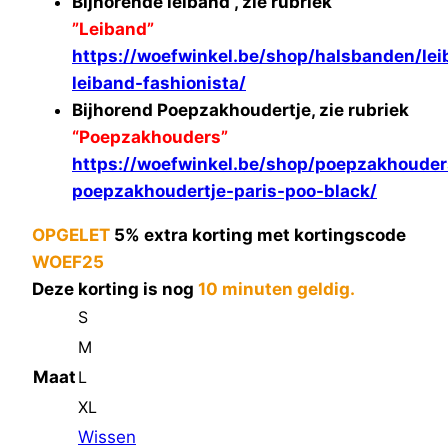
Bijhorende leiband , zie rubriek
”Leiband”
https://woefwinkel.be/shop/halsbanden/le
leiband-fashionista/
Bijhorend Poepzakhoudertje, zie rubriek
“Poepzakhouders”
https://woefwinkel.be/shop/poepzakhouder
poepzakhoudertje-paris-poo-black/
OPGELET
5% extra korting met kortingscode
WOEF25
Deze korting is nog
10 minuten geldig.
S
M
Maat
L
XL
Wissen