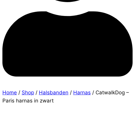
Home
/
Shop
/
Halsbanden
/
Harnas
/
CatwalkDog –
Paris harnas in zwart