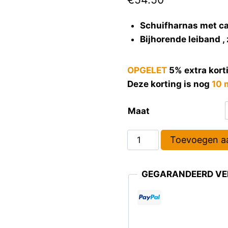
Schuifharnas met ca
Bijhorende leiband , 
OPGELET
5% extra kort
Deze korting is nog
10 
Maat
Toevoegen a
GEGARANDEERD VEI