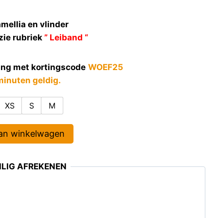
mellia en vlinder
zie rubriek
” Leiband “
ing met kortingscode
WOEF25
minuten geldig.
XS
S
M
an winkelwagen
LIG AFREKENEN