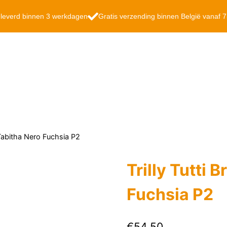
leverd binnen 3 werkdagen
Gratis verzending binnen België vanaf 
as Tabitha Nero Fuchsia P2
Trilly Tutti 
Fuchsia P2
€
54.50