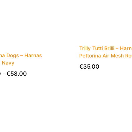
Trilly Tutti Brilli – Har
na Dogs – Harnas
Pettorina Air Mesh Ro
l Navy
€
35.00
0
-
€
58.00