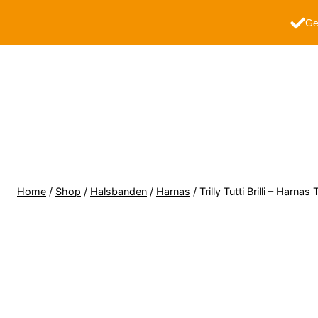
Ge
Home
/
Shop
/
Halsbanden
/
Harnas
/
Trilly Tutti Brilli – Harn