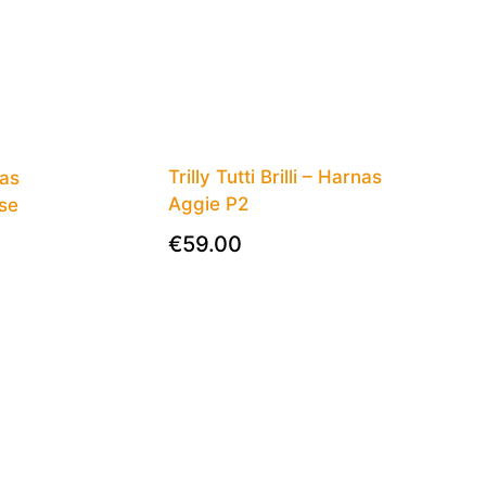
Trilly Tutti Brilli – Harnas
nas
Aggie P2
se
€
59.00