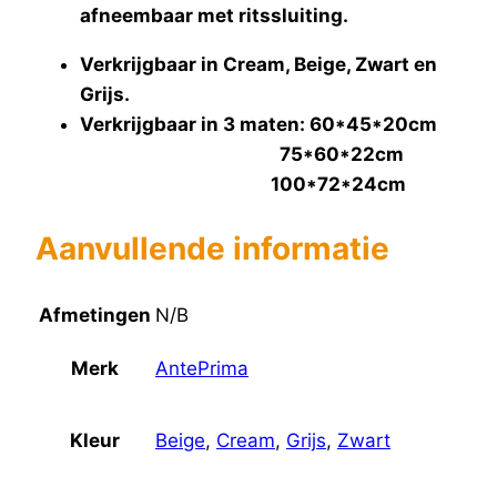
afneembaar met ritssluiting.
Verkrijgbaar in Cream, Beige, Zwart en
Grijs.
Verkrijgbaar in 3 maten: 60*45*20cm
75*60*22cm
100*72*24cm
Aanvullende informatie
Afmetingen
N/B
Merk
AntePrima
Kleur
Beige
,
Cream
,
Grijs
,
Zwart