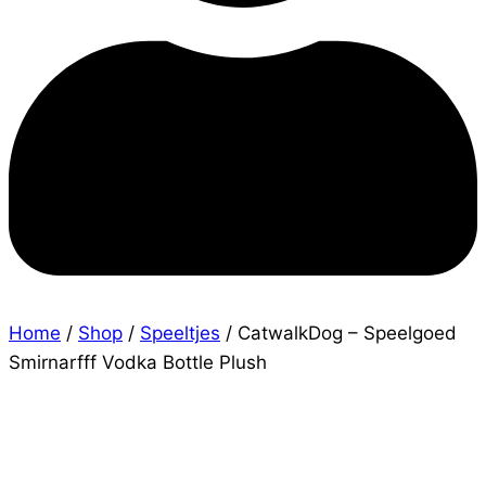
Home
/
Shop
/
Speeltjes
/
CatwalkDog – Speelgoed
Smirnarfff Vodka Bottle Plush