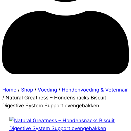
Home
/
Shop
/
Voeding
/
Hondenvoeding & Veterinair
/
Natural Greatness – Hondensnacks Biscuit
Digestive System Support ovengebakken