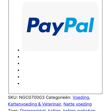
SKU:
NGC070003
Categorieën:
Voeding
,
Kattenvoeding & Veterinair
,
Natte voeding
Tags:
Dierenwinkel
,
katten
,
katten webshop
,